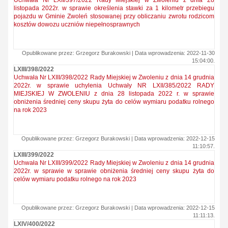
Uchwała Nr LXII/397/2022 Rady Miejskiej w Zwoleniu z dnia 28
listopada 2022r. w sprawie określenia stawki za 1 kilometr przebiegu
pojazdu w Gminie Zwoleń stosowanej przy obliczaniu zwrotu rodzicom
kosztów dowozu uczniów niepełnosprawnych
Opublikowane przez: Grzegorz Burakowski | Data wprowadzenia: 2022-11-30
15:04:00.
LXIII/398/2022
Uchwała Nr LXIII/398/2022 Rady Miejskiej w Zwoleniu z dnia 14 grudnia
2022r. w sprawie uchylenia Uchwały NR LXII/385/2022 RADY
MIEJSKIEJ W ZWOLENIU z dnia 28 listopada 2022 r. w sprawie
obniżenia średniej ceny skupu żyta do celów wymiaru podatku rolnego
na rok 2023
Opublikowane przez: Grzegorz Burakowski | Data wprowadzenia: 2022-12-15
11:10:57.
LXIII/399/2022
Uchwała Nr LXIII/399/2022 Rady Miejskiej w Zwoleniu z dnia 14 grudnia
2022r. w sprawie w sprawie obniżenia średniej ceny skupu żyta do
celów wymiaru podatku rolnego na rok 2023
Opublikowane przez: Grzegorz Burakowski | Data wprowadzenia: 2022-12-15
11:11:13.
LXIV/400/2022