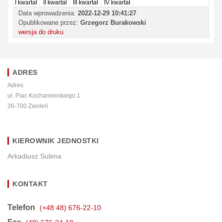
I kwartał
.
II kwartał
.
III kwartał
.
IV kwartał
.
Data wprowadzenia:
2022-12-29 10:41:27
Opublikowane przez:
Grzegorz Burakowski
wersja do druku
ADRES
Adres
ul. Plac Kochanowskiego 1
26-700 Zwoleń
KIEROWNIK JEDNOSTKI
Arkadiusz Sulima
KONTAKT
Telefon
(+48 48) 676-22-10