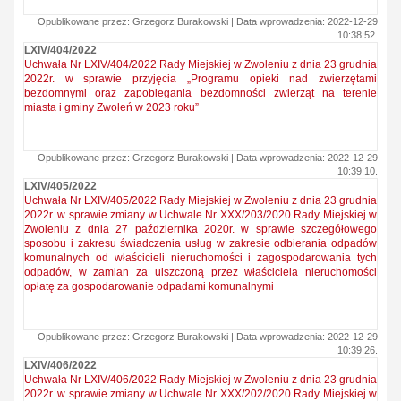
Opublikowane przez: Grzegorz Burakowski | Data wprowadzenia: 2022-12-29
10:38:52.
LXIV/404/2022
Uchwała Nr LXIV/404/2022 Rady Miejskiej w Zwoleniu z dnia 23 grudnia
2022r. w sprawie przyjęcia „Programu opieki nad zwierzętami
bezdomnymi oraz zapobiegania bezdomności zwierząt na terenie
miasta i gminy Zwoleń w 2023 roku”
Opublikowane przez: Grzegorz Burakowski | Data wprowadzenia: 2022-12-29
10:39:10.
LXIV/405/2022
Uchwała Nr LXIV/405/2022 Rady Miejskiej w Zwoleniu z dnia 23 grudnia
2022r. w sprawie zmiany w Uchwale Nr XXX/203/2020 Rady Miejskiej w
Zwoleniu z dnia 27 października 2020r. w sprawie szczegółowego
sposobu i zakresu świadczenia usług w zakresie odbierania odpadów
komunalnych od właścicieli nieruchomości i zagospodarowania tych
odpadów, w zamian za uiszczoną przez właściciela nieruchomości
opłatę za gospodarowanie odpadami komunalnymi
Opublikowane przez: Grzegorz Burakowski | Data wprowadzenia: 2022-12-29
10:39:26.
LXIV/406/2022
Uchwała Nr LXIV/406/2022 Rady Miejskiej w Zwoleniu z dnia 23 grudnia
2022r. w sprawie zmiany w Uchwale Nr XXX/202/2020 Rady Miejskiej w