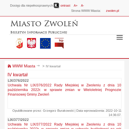
Dostęp dla niepełnosprawnych
ontrast
A+
A-
Strona WWW Miasta:
zwolen.pl
Miasto Zwoleń
Biuletyn Informacji Publicznej
WWW Miasta
>
IV kwartał
IV kwartał
LIX/376/2022
Uchwała Nr LIX/376/2022 Rady Miejskiej w Zwoleniu z dnia 10
października 2022r. w sprawie zmian w Wieloletniej Prognozie
Finansowej Gminy Zwoleń
Opublikowane przez: Grzegorz Burakowski | Data wprowadzenia: 2022-10-11
14:36:07.
LIX/377/2022
Uchwała Nr LIX/377/2022 Rady Miejskiej w Zwoleniu z dnia 10