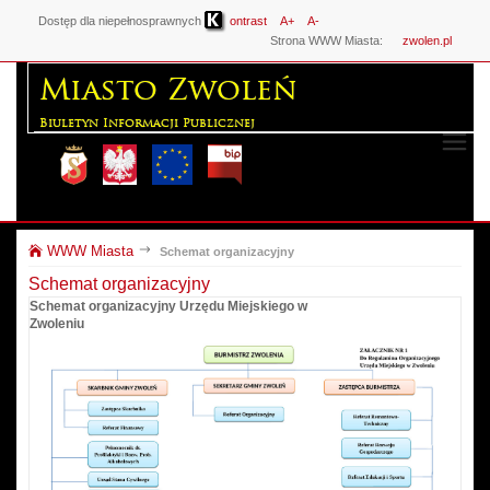
Dostęp dla niepełnosprawnych
ontrast
A+
A-
Strona WWW Miasta:
zwolen.pl
Miasto Zwoleń
Biuletyn Informacji Publicznej
WWW Miasta
Schemat organizacyjny
Schemat organizacyjny
Schemat organizacyjny Urzędu Miejskiego w
Zwoleniu