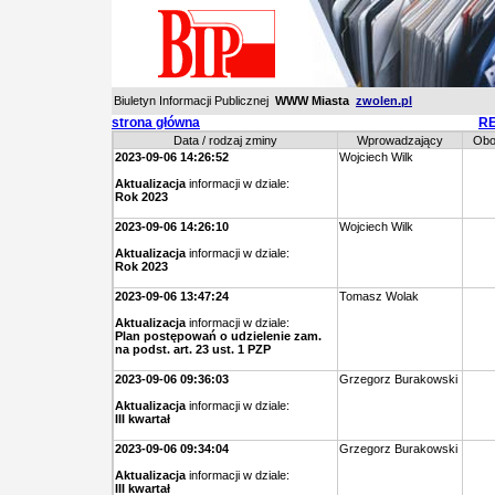
Biuletyn Informacji Publicznej
WWW Miasta
zwolen.pl
strona główna
RE
Data / rodzaj zminy
Wprowadzający
Obo
2023-09-06 14:26:52
Wojciech Wilk
Aktualizacja
informacji w dziale:
Rok 2023
2023-09-06 14:26:10
Wojciech Wilk
Aktualizacja
informacji w dziale:
Rok 2023
2023-09-06 13:47:24
Tomasz Wolak
Aktualizacja
informacji w dziale:
Plan postępowań o udzielenie zam.
na podst. art. 23 ust. 1 PZP
2023-09-06 09:36:03
Grzegorz Burakowski
Aktualizacja
informacji w dziale:
III kwartał
2023-09-06 09:34:04
Grzegorz Burakowski
Aktualizacja
informacji w dziale:
III kwartał