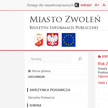
ontrast
A+
A-
Dostęp dla niepełnosprawnych
Miasto Zwoleń
Biuletyn Informacji Publicznej
WWW
Rok 2
Dowóz 
Strona główna
Podsta
Ogłosz
ARCHIWUM
SIWZ z 
SKRZYNKA PODAWCZA
Skrzynka Podawcza
GMINA