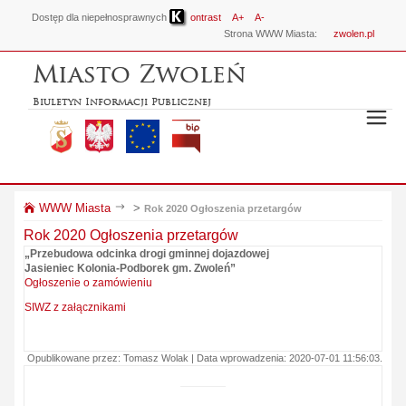
Dostęp dla niepełnosprawnych
ontrast
A+
A-
Strona WWW Miasta:
zwolen.pl
Miasto Zwoleń
Biuletyn Informacji Publicznej
WWW Miasta
>
Rok 2020 Ogłoszenia przetargów
Rok 2020 Ogłoszenia przetargów
„Przebudowa odcinka drogi gminnej dojazdowej
Jasieniec Kolonia-Podborek gm. Zwoleń”
Ogłoszenie o zamówieniu
SIWZ z załącznikami
Opublikowane przez: Tomasz Wolak | Data wprowadzenia: 2020-07-01 11:56:03.